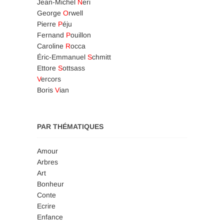
Jean-Michel
N
eri
George
O
rwell
Pierre
P
éju
Fernand
P
ouillon
Caroline
R
occa
Éric-Emmanuel
S
chmitt
Ettore
S
ottsass
V
ercors
Boris
V
ian
PAR THÉMATIQUES
Amour
Arbres
Art
Bonheur
Conte
Ecrire
Enfance