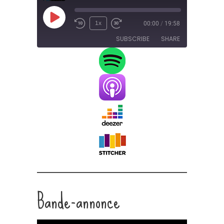
Play
1x
00:00
/
19:58
Episode
SUBSCRIBE
SHARE
SHARE
RSS FEED
LINK
EMBED
Bande-annonce