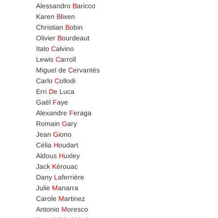
Alessandro
B
aricco
Karen
B
lixen
Christian
B
obin
Olivier
B
ourdeaut
Italo
C
alvino
Lewis
C
arroll
Miguel de
C
ervantès
Carlo
C
ollodi
Erri
D
e Luca
Gaël
F
aye
Alexandre
F
eraga
Romain
G
ary
Jean
G
iono
Célia
H
oudart
Aldous
H
uxley
Jack
K
érouac
Dany
L
aferrière
Julie
M
anarra
Carole
M
artinez
Antonio
M
oresco