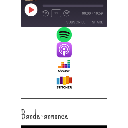
Play
1x
00:00
/
19:59
Episode
SUBSCRIBE
SHARE
SHARE
RSS FEED
LINK
EMBED
Bande-annonce