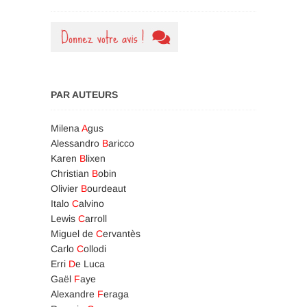
PAR AUTEURS
Milena
A
gus
Alessandro
B
aricco
Karen
B
lixen
Christian
B
obin
Olivier
B
ourdeaut
Italo
C
alvino
Lewis
C
arroll
Miguel de
C
ervantès
Carlo
C
ollodi
Erri
D
e Luca
Gaël
F
aye
Alexandre
F
eraga