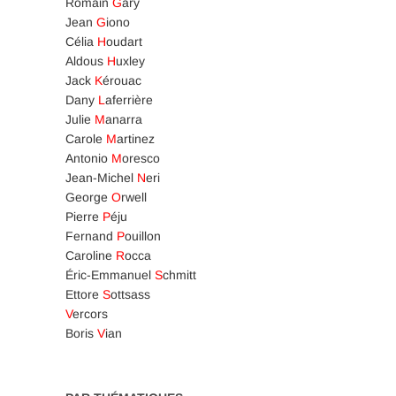
Romain
G
ary
Jean
G
iono
Célia
H
oudart
Aldous
H
uxley
Jack
K
érouac
Dany
L
aferrière
Julie
M
anarra
Carole
M
artinez
Antonio
M
oresco
Jean-Michel
N
eri
George
O
rwell
Pierre
P
éju
Fernand
P
ouillon
Caroline
R
occa
Éric-Emmanuel
S
chmitt
Ettore
S
ottsass
V
ercors
Boris
V
ian