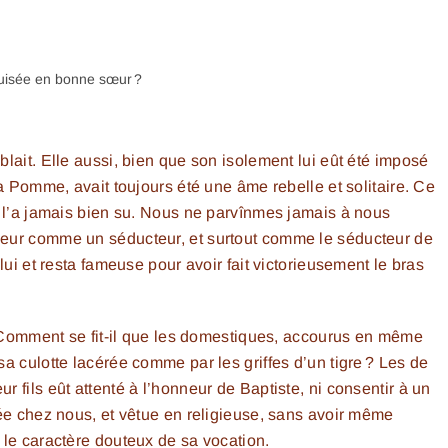
guisée en bonne sœur ?
lait. Elle aussi, bien que son isolement lui eût été imposé
la Pomme, avait toujours été une âme rebelle et solitaire. Ce
e l’a jamais bien su. Nous ne parvînmes jamais à nous
seur comme un séducteur, et surtout comme le séducteur de
lui et resta fameuse pour avoir fait victorieusement le bras
 ? Comment se fit-il que les domestiques, accourus en même
a culotte lacérée comme par les griffes d’un tigre ? Les de
 fils eût attenté à l’honneur de Baptiste, ni consentir à un
rée chez nous, et vêtue en religieuse, sans avoir même
 le caractère douteux de sa vocation.