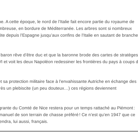
 A cette époque, le nord de l’Italie fait encore partie du royaume de
Ombreuse, en bordure de Méditerranée. Les arbres sont si nombreux
ôte depuis l’Espagne jusqu’aux confins de l’Italie en sautant de branche
 baron rêve d’être duc et que la baronne brode des cartes de stratèges
XVI et voit les deux Napoléon redessiner les frontières du pays à coups 
met sa protection militaire face à l’envahissante Autriche en échange des
près un plebiscite (un peu douteux…) ces régions deviennent
égrante du Comté de Nice restera pour un temps rattaché au Piémont :
mmanuel de son terrain de chasse préféré ! Ce n’est qu’en 1947 que ce
endra, lui aussi, français.