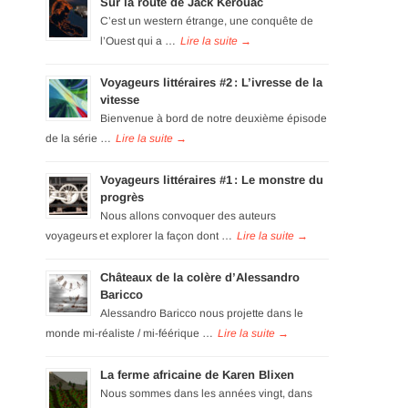
Sur la route de Jack Kérouac
C’est un western étrange, une conquête de
l’Ouest qui a …
Voyageurs littéraires #2 : L’ivresse de la
vitesse
Bienvenue à bord de notre deuxième épisode
de la série …
Voyageurs littéraires #1 : Le monstre du
progrès
Nous allons convoquer des auteurs
voyageurs et explorer la façon dont …
Châteaux de la colère d’Alessandro
Baricco
Alessandro Baricco nous projette dans le
monde mi-réaliste / mi-féérique …
La ferme africaine de Karen Blixen
Nous sommes dans les années vingt, dans