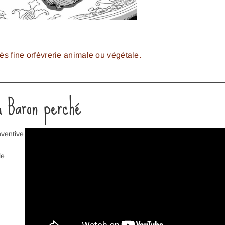
rès fine orfèvrerie animale ou végétale.
u Baron perché
nventive
le