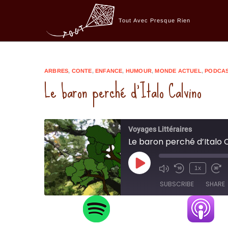
Skip
to
Tout Avec Presque Rien
content
ARBRES
,
CONTE
,
ENFANCE
,
HUMOUR
,
MONDE ACTUEL
,
PODCA
Le baron perché d’Italo Calvino
Voyages Littéraires
Le baron perché d’Italo 
Play
1x
Episode
SUBSCRIBE
SHARE
SHARE
RSS FEED