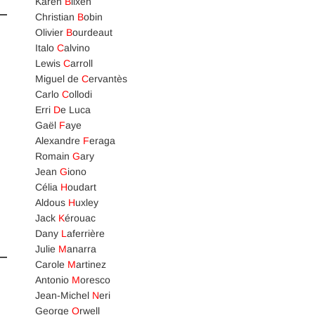
Karen
B
lixen
Christian
B
obin
Olivier
B
ourdeaut
Italo
C
alvino
Lewis
C
arroll
Miguel de
C
ervantès
Carlo
C
ollodi
Erri
D
e Luca
Gaël
F
aye
Alexandre
F
eraga
Romain
G
ary
Jean
G
iono
Célia
H
oudart
Aldous
H
uxley
Jack
K
érouac
Dany
L
aferrière
Julie
M
anarra
Carole
M
artinez
Antonio
M
oresco
Jean-Michel
N
eri
George
O
rwell