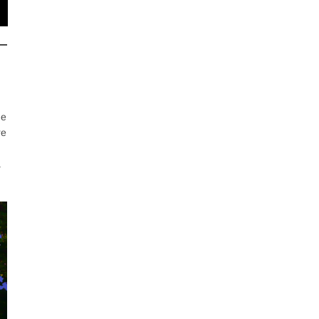
de
re
à