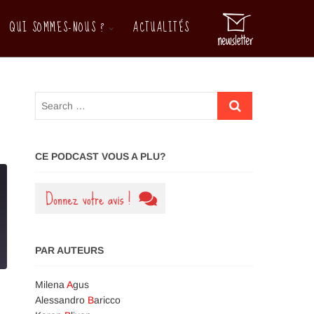
QUI SOMMES-NOUS ?
ACTUALITÉS
M
e
n
u
B
u
t
t
o
CE PODCAST VOUS A PLU?
n
PAR AUTEURS
Milena
A
gus
Alessandro
B
aricco