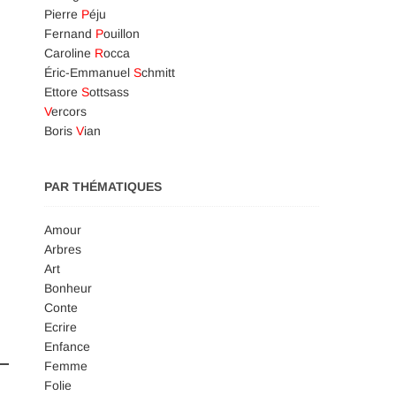
Pierre
P
éju
Fernand
P
ouillon
Caroline
R
occa
Éric-Emmanuel
S
chmitt
Ettore
S
ottsass
V
ercors
Boris
V
ian
PAR THÉMATIQUES
Amour
Arbres
Art
Bonheur
Conte
Ecrire
Enfance
Femme
Folie