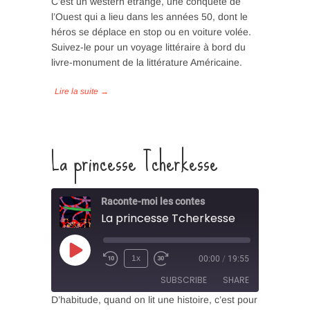
C’est un western étrange, une conquête de
l’Ouest qui a lieu dans les années 50, dont le
SHARE
héros se déplace en stop ou en voiture volée.
RSS FEED
Suivez-le pour un voyage littéraire à bord du
LINK
livre-monument de la littérature Américaine.
EMBED
La princesse Tcherkesse
Raconte-moi les contes
La princesse Tcherkesse
Play
1x
00:00
/
19:55
Episode
SUBSCRIBE
SHARE
D’habitude, quand on lit une histoire, c’est pour