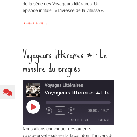
de la série des Voyageurs littéraires. Un
SHARE
épisode intitulé : « L’ivresse de la vitesse ».
RSS FEED
LINK
EMBED
Voyageurs littéraires #1 : Le
monstre du progrès
Voyages Littéraires
Play
1x
00:00
/
19:21
Episode
SUBSCRIBE
SHARE
Nous allons convoquer des auteurs
voyageurs et explorer la façon dont l’univers du