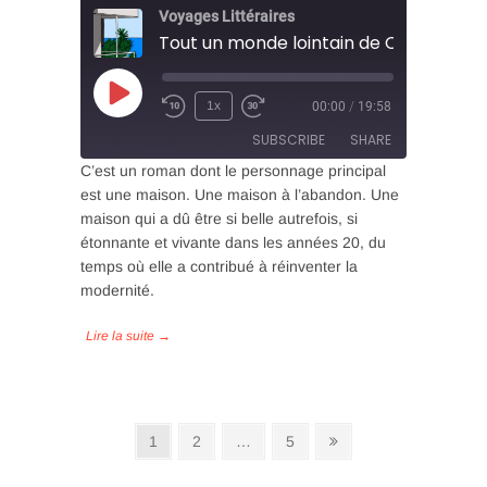
Voyages Littéraires
Tout un monde lointain de Célia Houda
Play
1x
00:00
/
19:58
Episode
SUBSCRIBE
SHARE
C’est un roman dont le personnage principal
est une maison. Une maison à l’abandon. Une
SHARE
maison qui a dû être si belle autrefois, si
RSS FEED
étonnante et vivante dans les années 20, du
LINK
temps où elle a contribué à réinventer la
modernité.
EMBED
Navigation
Page
Page
Page
Next
1
2
…
5
page
des