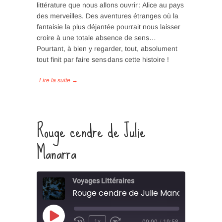
littérature que nous allons ouvrir : Alice au pays
SHARE
des merveilles. Des aventures étranges où la
RSS FEED
fantaisie la plus déjantée pourrait nous laisser
LINK
croire à une totale absence de sens…
Pourtant, à bien y regarder, tout, absolument
EMBED
tout finit par faire sens dans cette histoire !
Rouge cendre de Julie
Manarra
Voyages Littéraires
Rouge cendre de Julie Manarra
Play
1x
00:00
/
19:58