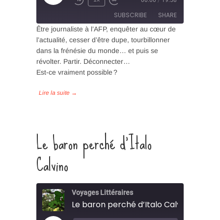
Episode
SUBSCRIBE
SHARE
Être journaliste à l’AFP, enquêter au cœur de
l’actualité, cesser d’être dupe, tourbillonner
SHARE
dans la frénésie du monde… et puis se
RSS FEED
révolter. Partir. Déconnecter…
LINK
Est-ce vraiment possible ?
EMBED
Le baron perché d’Italo
Calvino
Voyages Littéraires
Le baron perché d’Italo Calvino