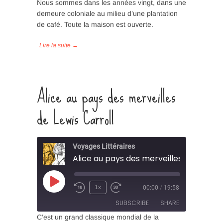
Nous sommes dans les années vingt, dans une
demeure coloniale au milieu d’une plantation
SHARE
de café. Toute la maison est ouverte.
RSS FEED
LINK
EMBED
Alice au pays des merveilles
de Lewis Carroll
Voyages Littéraires
Alice au pays des merveilles de Lewis C
Play
1x
00:00
/
19:58
Episode
SUBSCRIBE
SHARE
C’est un grand classique mondial de la