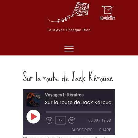
Skip
to
M
content
e
n
Tout Avec Presque Rien
u
B
u
t
t
o
Sur la route de Jack Kérouac
n
Voyages Littéraires
Sur la route de Jack Kérouac
Play
1x
00:00
/
19:58
Episode
SUBSCRIBE
SHARE