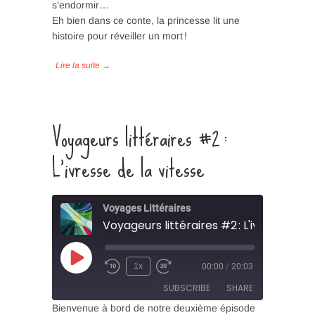
s’endormir…
SHARE
Eh bien dans ce conte, la princesse lit une
RSS FEED
histoire pour réveiller un mort !
LINK
EMBED
Voyageurs littéraires #2 :
L’ivresse de la vitesse
Voyages Littéraires
Play
1x
00:00
/
20:03
Episode
SUBSCRIBE
SHARE
Bienvenue à bord de notre deuxième épisode