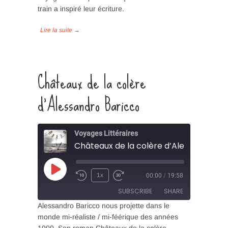
SHARE
train a inspiré leur écriture.
RSS FEED
LINK
EMBED
Châteaux de la colère
d’Alessandro Baricco
Voyages Littéraires
Châteaux de la colère d’Alessandro B
Play
1x
00:00
/
19:58
Episode
SUBSCRIBE
SHARE
Alessandro Baricco nous projette dans le
monde mi-réaliste / mi-féérique des années
SHARE