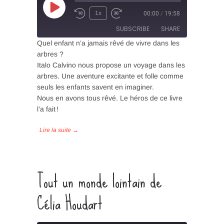
Play
1x
00:00
/
19:58
Episode
SUBSCRIBE
SHARE
Quel enfant n’a jamais rêvé de vivre dans les
arbres ?
SHARE
Italo Calvino nous propose un voyage dans les
RSS FEED
arbres. Une aventure excitante et folle comme
LINK
seuls les enfants savent en imaginer.
Nous en avons tous rêvé. Le héros de ce livre
EMBED
l’a fait !
Tout un monde lointain de
Célia Houdart