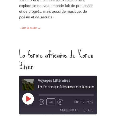
1900. Son roman Châteaux de la colère
RSS FEED
explore ce nouveau monde fait de prouesses
LINK
et de progrès, mais aussi de musique, de
poésie et de secrets…
EMBED
La ferme africaine de Karen
Blixen
Voyages Littéraires
La ferme africaine de Karen Blixen
Play
1x
00:00
/
19:59
Episode
SUBSCRIBE
SHARE