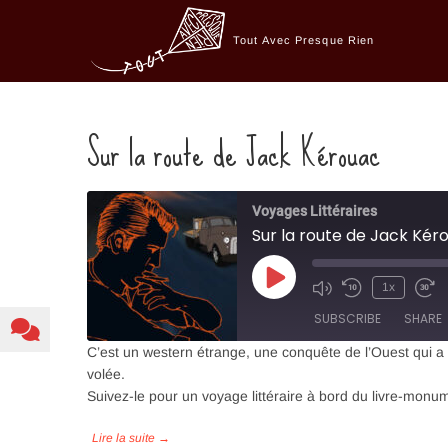
Skip
to
Tout Avec Presque Rien
content
Sur la route de Jack Kérouac
Voyages Littéraires
Sur la route de Jack Kér
Play
1x
Episode
SUBSCRIBE
SHARE
C’est un western étrange, une conquête de l’Ouest qui a 
volée.
SHARE
Suivez-le pour un voyage littéraire à bord du livre-monum
RSS FEED
LINK