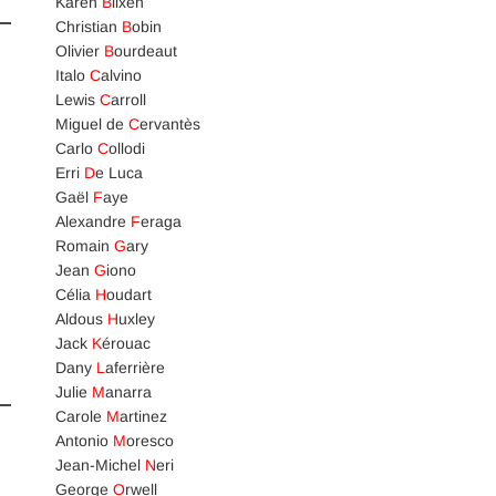
Karen
B
lixen
Christian
B
obin
Olivier
B
ourdeaut
Italo
C
alvino
Lewis
C
arroll
Miguel de
C
ervantès
Carlo
C
ollodi
Erri
D
e Luca
Gaël
F
aye
Alexandre
F
eraga
Romain
G
ary
Jean
G
iono
Célia
H
oudart
Aldous
H
uxley
Jack
K
érouac
Dany
L
aferrière
Julie
M
anarra
Carole
M
artinez
Antonio
M
oresco
Jean-Michel
N
eri
George
O
rwell