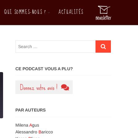
QUI SOMMES-NOUS ?
ACTUALITÉS
M
e
n
u
B
u
t
t
o
CE PODCAST VOUS A PLU?
n
PAR AUTEURS
Milena
A
gus
Alessandro
B
aricco