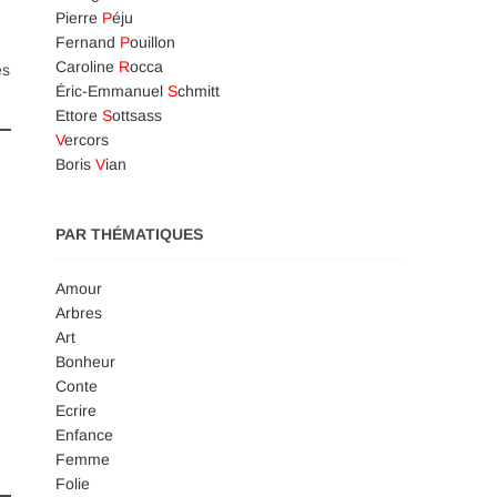
Pierre
P
éju
Fernand
P
ouillon
Caroline
R
occa
es
Éric-Emmanuel
S
chmitt
Ettore
S
ottsass
V
ercors
Boris
V
ian
PAR THÉMATIQUES
Amour
Arbres
Art
Bonheur
Conte
Ecrire
Enfance
Femme
Folie