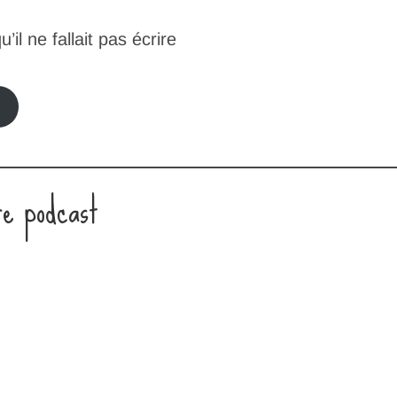
u’il ne fallait pas écrire
(
s
’
o
u
re podcast
v
r
i
r
a
d
a
n
s
u