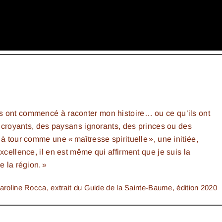
s ont commencé à raconter mon histoire… ou ce qu’ils ont
ts croyants, des paysans ignorants, des princes ou des
à tour comme une « maîtresse spirituelle », une initiée,
xcellence, il en est même qui affirment que je suis la
e la région. »
aroline Rocca, extrait du
Guide de la Sainte-Baume
, édition 2020