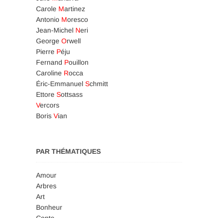
Carole
M
artinez
Antonio
M
oresco
Jean-Michel
N
eri
George
O
rwell
Pierre
P
éju
Fernand
P
ouillon
Caroline
R
occa
Éric-Emmanuel
S
chmitt
Ettore
S
ottsass
V
ercors
Boris
V
ian
PAR THÉMATIQUES
Amour
Arbres
Art
Bonheur