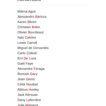
Milena
A
gus
Alessandro
B
aricco
Karen
B
lixen
Christian
B
obin
Olivier
B
ourdeaut
Italo
C
alvino
Lewis
C
arroll
Miguel de
C
ervantès
Carlo
C
ollodi
Erri
D
e Luca
Gaël
F
aye
Alexandre
F
eraga
Romain
G
ary
Jean
G
iono
Célia
H
oudart
Aldous
H
uxley
Jack
K
érouac
Dany
L
aferrière
Julie
M
anarra