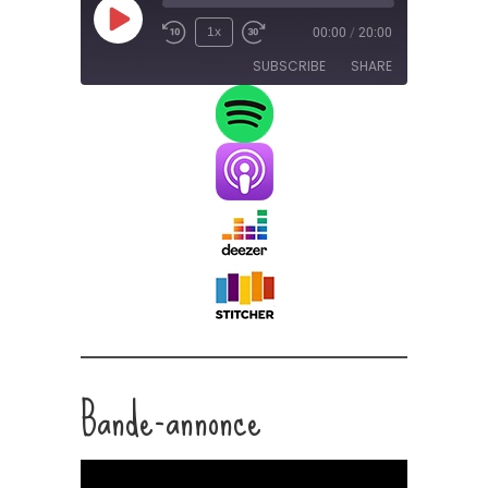
Play
1x
00:00
/
20:00
Episode
SUBSCRIBE
SHARE
SHARE
RSS FEED
LINK
EMBED
Bande-annonce