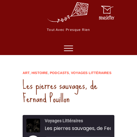
Skip
to
M
content
e
n
Tout Avec Presque Rien
u
B
u
t
t
o
ART
,
HISTOIRE
,
PODCASTS
,
VOYAGES LITTÉRAIRES
n
Les pierres sauvages, de
Fernand Pouillon
Voyages Littéraires
Les pierres sauvages, de Fernand Pouil