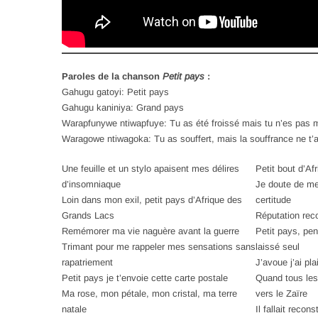
Paroles de la chanson
Petit pays
:
Gahugu gatoyi: Petit pays
Gahugu kaniniya: Grand pays
Warapfunywe ntiwapfuye: Tu as été froissé mais tu n’es pas 
Waragowe ntiwagoka: Tu as souffert, mais la souffrance ne t’
Une feuille et un stylo apaisent mes délires
Petit bout d’Af
d’insomniaque
Je doute de me
Loin dans mon exil, petit pays d’Afrique des
certitude
Grands Lacs
Réputation rec
Remémorer ma vie naguère avant la guerre
Petit pays, pen
Trimant pour me rappeler mes sensations sans
laissé seul
rapatriement
J’avoue j’ai pl
Petit pays je t’envoie cette carte postale
Quand tous les 
Ma rose, mon pétale, mon cristal, ma terre
vers le Zaïre
natale
Il fallait recon