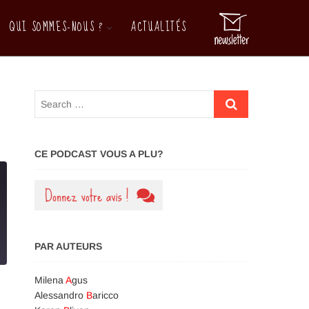
QUI SOMMES-NOUS ?
ACTUALITÉS
M
e
n
u
B
u
t
t
o
CE PODCAST VOUS A PLU?
n
PAR AUTEURS
Milena
A
gus
Alessandro
B
aricco