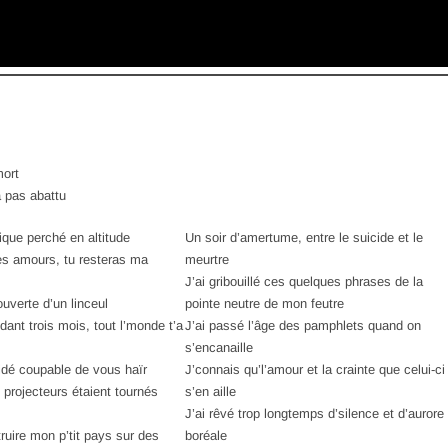
mort
a pas abattu
rique perché en altitude
Un soir d’amertume, entre le suicide et le
s amours, tu resteras ma
meurtre
J’ai gribouillé ces quelques phrases de la
ouverte d’un linceul
pointe neutre de mon feutre
dant trois mois, tout l’monde t’a
J’ai passé l’âge des pamphlets quand on
s’encanaille
aidé coupable de vous haïr
J’connais qu’l’amour et la crainte que celui-ci
projecteurs étaient tournés
s’en aille
J’ai rêvé trop longtemps d’silence et d’aurore
struire mon p’tit pays sur des
boréale