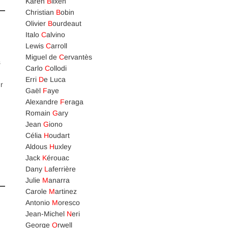
Karen
B
lixen
Christian
B
obin
Olivier
B
ourdeaut
Italo
C
alvino
Lewis
C
arroll
Miguel de
C
ervantès
s
Carlo
C
ollodi
Erri
D
e Luca
r
Gaël
F
aye
Alexandre
F
eraga
Romain
G
ary
Jean
G
iono
Célia
H
oudart
Aldous
H
uxley
Jack
K
érouac
Dany
L
aferrière
Julie
M
anarra
Carole
M
artinez
Antonio
M
oresco
Jean-Michel
N
eri
George
O
rwell