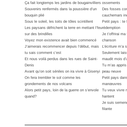
Ça fait longtemps les jardins de bougainvilliers
ossements
Souvenirs renfermés dans la poussière d’un
Des fosses co
bouquin plié
cauchemars in
Sous le soleil, les toits de tôles scintillent
Petit pays : te
Les paysans défrichent la terre en mettant l’feu
rédemption
sur des brindilles
Je t’offrirai m
Voyez mon existence avait bien commencé
chanson
J’aimerais recommencer depuis l’début, mais
L’écriture m’a 
tu sais comment c’est
Seulement lais
Et nous voilà perdus dans les rues de Saint-
maudit mois d’
Denis
Tu m’as appris
Avant qu’on soit séniles on ira vivre à Gisenyi
peau neuve
On fera trembler le sol comme les
Petit pays dans
grondements de nos volcans
manœuvres
Alors petit pays, loin de la guerre on s’envole
Tu veux vivre 
quand?
hantent
Je suis semence
filante