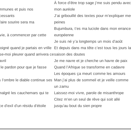
À force d’être trop sage j’me suis pendu avec
mmunes et puis nos
mon auréole
cessants
J’ai gribouillé des textes pour m’expliquer me
 faire sourire sera ma
peines
Bujumbura, t’es ma luciole dans mon errance
a vie, à commencer par cette
européenne
Je suis né y’a longtemps un mois d’août
soigné quand je partais en vrille
Et depuis dans ma tête c’est tous les jours la
se-moi pleurer quand arrivera ce
saison des doutes
avril
Je me navre et je cherche un havre de paix
 le pardon pour que je fasse
Quand l’Afrique se transforme en cadavre
Les époques ça meurt comme les amours
 l’ombre le diable continue ses
Man j’ai plus de sommeil et je veille comme
un zamu
malgré les cauchemars qui te
Laissez-moi vivre, parole de misanthrope
Citez m’en un seul de rêve qui soit allé
 d’exil d’un résidu d’étoile
jusqu’au bout du sien propre