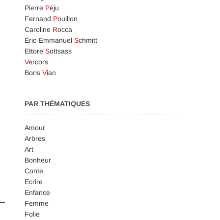
Pierre
P
éju
Fernand
P
ouillon
Caroline
R
occa
Éric-Emmanuel
S
chmitt
Ettore
S
ottsass
V
ercors
Boris
V
ian
PAR THÉMATIQUES
Amour
Arbres
Art
Bonheur
Conte
Ecrire
Enfance
Femme
Folie