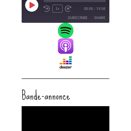
Play
1x
00:00
/
19:58
Episode
SUBSCRIBE
SHARE
SHARE
RSS FEED
LINK
EMBED
Bande-annonce