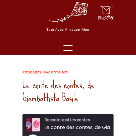
Skip
to
M
content
e
n
Tout Avec Presque Rien
u
B
u
t
t
o
PODCASTS
,
RACONTE-MOI
n
Le conte des contes, de
Giambattista Basile
Raconte-moi les contes
Le conte des contes, de Giambattista 