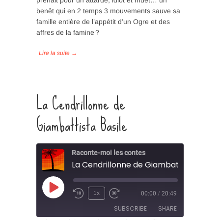
prenait pour un attardé, idiot et muet… un
SHARE
benêt qui en 2 temps 3 mouvements sauve sa
RSS FEED
famille entière de l’appétit d’un Ogre et des
LINK
affres de la famine ?
EMBED
La Cendrillonne de
Giambattista Basile
Raconte-moi les contes
La Cendrillonne de Giambattista Basil
Play
1x
00:00
/
20:49
Episode
SUBSCRIBE
SHARE