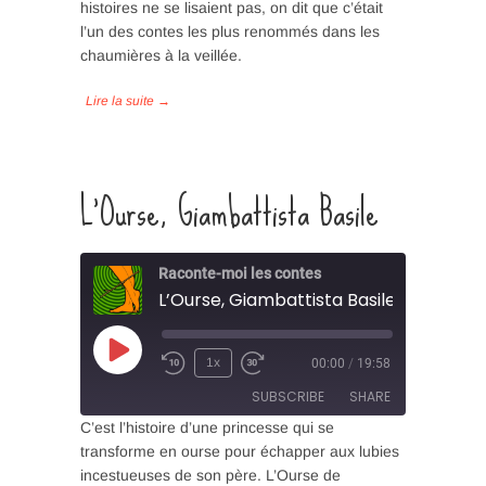
histoires ne se lisaient pas, on dit que c’était
RSS FEED
l’un des contes les plus renommés dans les
LINK
chaumières à la veillée.
EMBED
L’Ourse, Giambattista Basile
Raconte-moi les contes
L’Ourse, Giambattista Basile
Play
1x
00:00
/
19:58
Episode
SUBSCRIBE
SHARE
C’est l’histoire d’une princesse qui se
transforme en ourse pour échapper aux lubies
SHARE
incestueuses de son père. L’Ourse de
RSS FEED