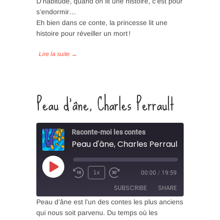
D’habitude, quand on lit une histoire, c’est pour
s’endormir…
SHARE
Eh bien dans ce conte, la princesse lit une
RSS FEED
histoire pour réveiller un mort !
LINK
EMBED
Peau d’âne, Charles Perrault
Raconte-moi les contes
Peau d'âne, Charles Perrault
Play
1x
00:00
/
19:59
Episode
SUBSCRIBE
SHARE
Peau d’âne est l’un des contes les plus anciens
qui nous soit parvenu. Du temps où les
SHARE