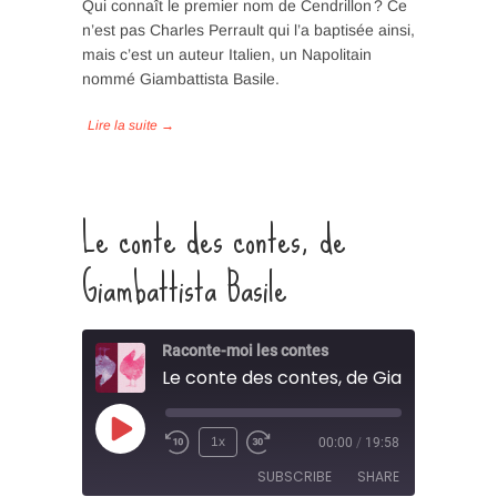
Qui connaît le premier nom de Cendrillon ? Ce
n’est pas Charles Perrault qui l’a baptisée ainsi,
SHARE
mais c’est un auteur Italien, un Napolitain
RSS FEED
nommé Giambattista Basile.
LINK
EMBED
Le conte des contes, de
Giambattista Basile
Raconte-moi les contes
Le conte des contes, de Giambattista 
Play
1x
00:00
/
19:58
Episode
SUBSCRIBE
SHARE