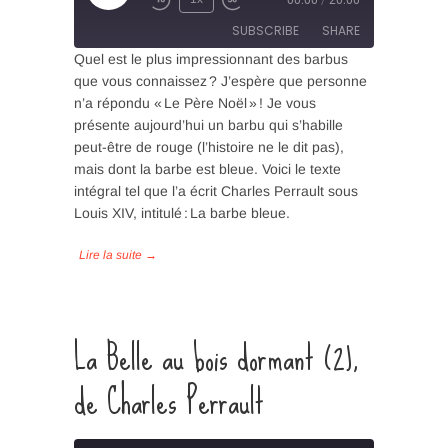
Episode
SUBSCRIBE
SHARE
Quel est le plus impressionnant des barbus
que vous connaissez ? J’espère que personne
SHARE
n’a répondu « Le Père Noël » ! Je vous
RSS FEED
présente aujourd’hui un barbu qui s’habille
LINK
peut-être de rouge (l’histoire ne le dit pas),
mais dont la barbe est bleue. Voici le texte
EMBED
intégral tel que l’a écrit Charles Perrault sous
Louis XIV, intitulé : La barbe bleue.
La Belle au bois dormant (2),
de Charles Perrault