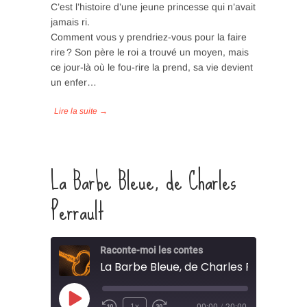
C’est l’histoire d’une jeune princesse qui n’avait
jamais ri.
SHARE
Comment vous y prendriez-vous pour la faire
RSS FEED
rire ? Son père le roi a trouvé un moyen, mais
LINK
ce jour-là où le fou-rire la prend, sa vie devient
un enfer…
EMBED
La Barbe Bleue, de Charles
Perrault
Raconte-moi les contes
La Barbe Bleue, de Charles Perrault
Play
1x
00:00
/
20:00