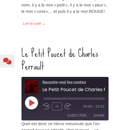
nom, il y a le mot « petit », il y a le mot « peur »,
SHARE
le mot « rond »… et puis il y a le mot ROUGE !
RSS FEED
LINK
EMBED
Le Petit Poucet de Charles
Perrault
Raconte-moi les contes
Le Petit Poucet de Charles Perrault
Play
1x
00:00
/
29:52
Episode
SUBSCRIBE
SHARE
Quel est donc ce héros minuscule que l’on