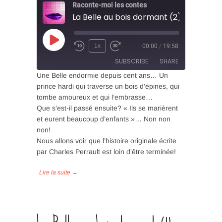
Raconte-moi les contes
Play
1x
00:00
/
19:58
Episode
SUBSCRIBE
SHARE
Une Belle endormie depuis cent ans… Un
prince hardi qui traverse un bois d’épines, qui
SHARE
tombe amoureux et qui l‘embrasse…
RSS FEED
Que s’est-il passé ensuite? « Ils se marièrent
LINK
et eurent beaucoup d’enfants »… Non non
non!
EMBED
Nous allons voir que l’histoire originale écrite
par Charles Perrault est loin d’être terminée!