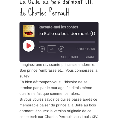
La Belle au bois dormant (1),
de Charles Perrault
Raconte-moi les contes
Play
1x
00:00
/
19:58
Episode
SUBSCRIBE
SHARE
Imaginez une ravissante princesse endormie.
Son prince l’embrasse et… Vous connaissez la
SHARE
suite?
RSS FEED
Eh bien détrompez-vous! L’histoire ne se
LINK
termine pas par le mariage. Je dirais même
qu‘elle ne fait que commencer alors.
EMBED
Si vous voulez savoir ce qui se passe après ce
mémorable baiser du prince à la Belle au bois
dormant, écoutez la version originale de ce
conte écrit par Charles Perrault sous Louis XIV.