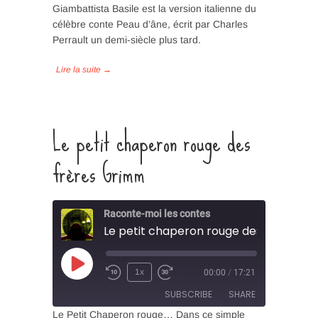
Giambattista Basile est la version italienne du
LINK
célèbre conte Peau d’âne, écrit par Charles
Perrault un demi-siècle plus tard.
EMBED
Le petit chaperon rouge des
frères Grimm
Raconte-moi les contes
Le petit chaperon rouge des frères G
Play
1x
00:00
/
17:21
Episode
SUBSCRIBE
SHARE
Le Petit Chaperon rouge… Dans ce simple