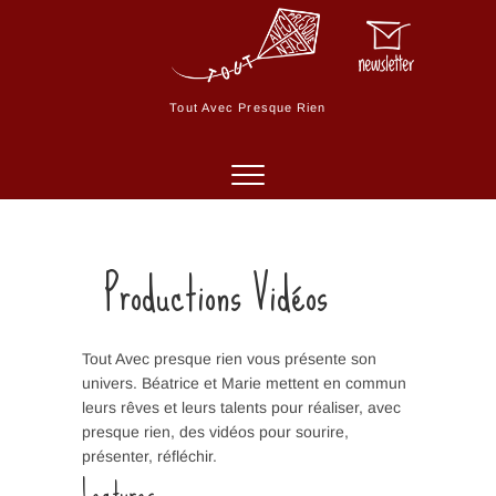
Skip
to
M
content
e
n
Tout Avec Presque Rien
u
B
u
t
t
o
Productions Vidéos
n
Tout Avec presque rien vous présente son
univers. Béatrice et Marie mettent en commun
leurs rêves et leurs talents pour réaliser, avec
presque rien, des vidéos pour sourire,
présenter, réfléchir.
Lectures