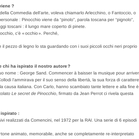
viene ?
nte della Commedia dell’arte, voleva chiamarlo Arlecchino, o Fantoccio, o
ersonale : Pinocchio viene da “pinolo”, parola toscana per “pignolo”,
ggi toscani : il lungo mare coperto di pinete.
nocchio, c’è « occhio ». Perché,
 il pezzo di legno lo sta guardando con i suoi piccoli occhi neri proprio
e chi ha ispirato il nostro autore ?
l suo nome : George Sand. Commencer à baisser la musique pour arriver
lodi l’ammirava per il suo senso della libertà, la sua forza di carattere
a causa italiana. Con Carlo, hanno scambiato tante lettere e alla fine è
itolato
Le secret de Pinocchio
, firmato da Jean Perrot ci rivela questa
 ispirato :
ivi realizzati da Comencini, nel 1972 per la RAI. Una serie di 6 episodi
cartone animato, memorabile, anche se completamente re-interpretato