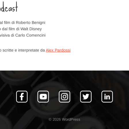
odcast
al film di Roberto Benigni
o dal film di Walt Disney
levisiva di Carlo Comencini
scritte e interpretate da
Alex Pardossi
© 2026
WordPress