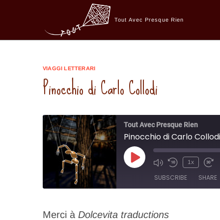
Skip
to
Tout Avec Presque Rien
content
VIAGGI LETTERARI
Pinocchio di Carlo Collodi
Tout Avec Presque Rien
Pinocchio di Carlo Collod
Play
1x
Episode
SUBSCRIBE
SHARE
SHARE
Merci à
Dolcevita traductions
RSS FEED