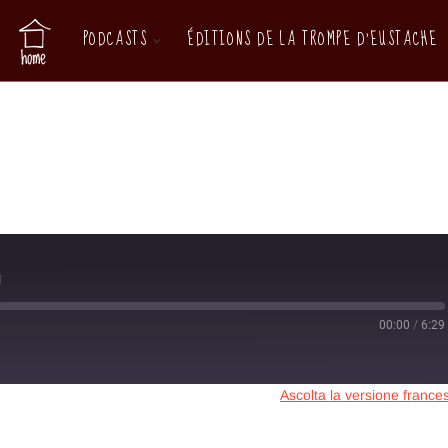
PODCASTS
ÉDITIONS DE LA TROMPE D’EUSTACHE
i
00:00
/
6:29
Ascolta la versione france