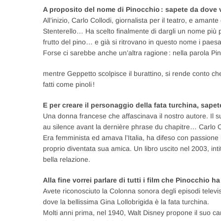
A proposito del nome di Pinocchio : sapete da dove 
All’inizio, Carlo Collodi, giornalista per il teatro, e ama
Stenterello… Ha scelto finalmente di dargli un nome più p
frutto del pino… e già si ritrovano in questo nome i paesa
Forse ci sarebbe anche un’altra ragione : nella parola Pi
mentre Geppetto scolpisce il burattino, si rende conto che
fatti come pinoli !
E per creare il personaggio della fata turchina, sapet
Una donna francese che affascinava il nostro autore. I
au silence avant la dernière phrase du chapitre… Carlo Col
Era femminista ed amava l’Italia, ha difeso con passione l
proprio diventata sua amica. Un libro uscito nel 2003, int
bella relazione.
Alla fine vorrei parlare di tutti i film che Pinocchio ha
Avete riconosciuto la Colonna sonora degli episodi televis
dove la bellissima Gina Lollobrigida è la fata turchina.
Molti anni prima, nel 1940, Walt Disney propone il suo 