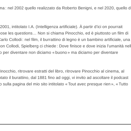
ema : nel 2002 quello realizzato da Roberto Benigni, e nel 2020, quello d
, intitolato I.A. (Intelligenza artificiale). À partir d’ici on pourrait
ose les questions… Non si chiama Pinocchio, ed è piuttosto un film di
rlo Collodi : nel film, il burrattino di legno è un bambino artificiale, una
n Collodi, Spielberg ci chiede : Dove finisce e dove inizia l’umanità nel
o per diventare non diciamo « buono » ma diciamo per diventare
occhio, ritrovare estratti del libro, ritrovare Pinocchio al cinema, al
ato il burattino, dal 1881 fino ad oggi, vi invito ad ascoltare il podcast
 sulla pagina del mio sito intitolato « Tout avec presque rien », « Tutto