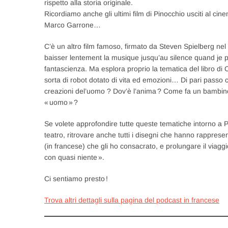
rispetto alla storia originale.
Ricordiamo anche gli ultimi film di Pinocchio usciti al cin
Marco Garrone…
C’è un altro film famoso, firmato da Steven Spielberg nel 2001
baisser lentement la musique jusqu’au silence quand je p
fantascienza. Ma esplora proprio la tematica del libro di Ca
sorta di robot dotato di vita ed emozioni… Di pari passo co
creazioni del’uomo ? Dov’è l’anima ? Come fa un bambin
« uomo » ?
Se volete approfondire tutte queste tematiche intorno a Pin
teatro, ritrovare anche tutti i disegni che hanno rappresent
(in francese) che gli ho consacrato, e prolungare il viaggio
con quasi niente ».
Ci sentiamo presto !
Trova altri dettagli sulla pagina del podcast in francese