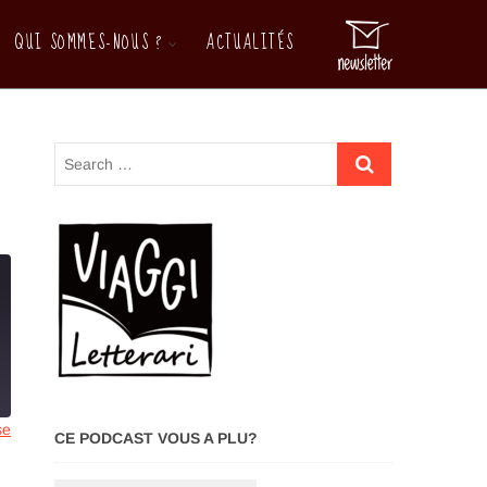
QUI SOMMES-NOUS ?
ACTUALITÉS
M
e
n
u
B
u
t
t
o
n
se
CE PODCAST VOUS A PLU?