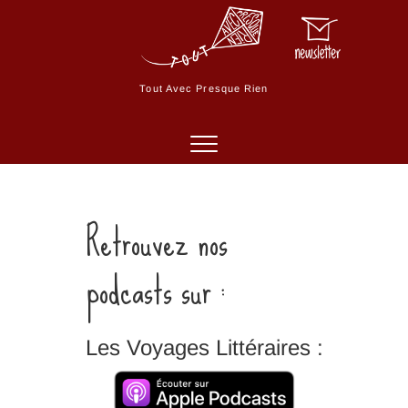
Skip
to
M
content
e
n
Tout Avec Presque Rien
u
B
u
t
t
o
Retrouvez nos
n
podcasts sur :
Les Voyages Littéraires :