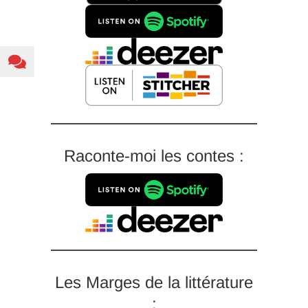
Raconte-moi les contes :
Les Marges de la littérature
: