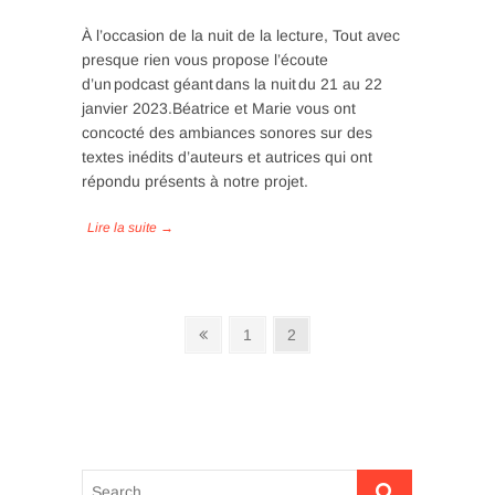
À l’occasion de la nuit de la lecture, Tout avec
presque rien vous propose l’écoute
d’un podcast géant dans la nuit du 21 au 22
janvier 2023.Béatrice et Marie vous ont
concocté des ambiances sonores sur des
textes inédits d’auteurs et autrices qui ont
répondu présents à notre projet.
Navigation
Previous
Page
Page
1
2
page
des
articles