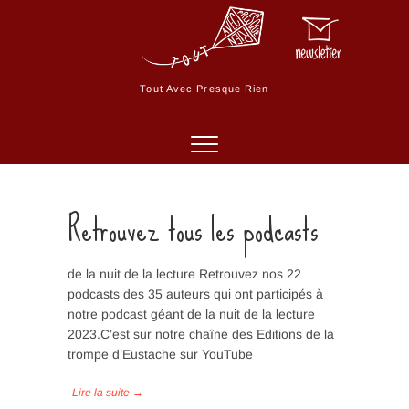
Skip
to
M
content
e
n
Tout Avec Presque Rien
u
B
u
t
t
o
Retrouvez tous les podcasts
n
de la nuit de la lecture Retrouvez nos 22
podcasts des 35 auteurs qui ont participés à
notre podcast géant de la nuit de la lecture
2023.C’est sur notre chaîne des Editions de la
trompe d’Eustache sur YouTube